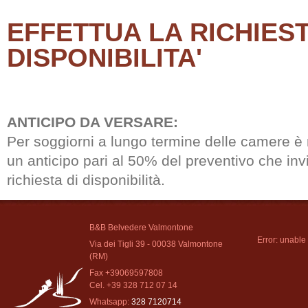
EFFETTUA LA RICHIEST
DISPONIBILITA'
ANTICIPO DA VERSARE:
Per soggiorni a lungo termine delle camere è r
un anticipo pari al 50% del preventivo che inv
richiesta di disponibilità.
B&B Belvedere Valmontone
Error: unable 
Via dei Tigli 39 - 00038 Valmontone
(RM)
Fax +39069597808
Cel. +39 328 712 07 14
Whatsapp:
328 7120714