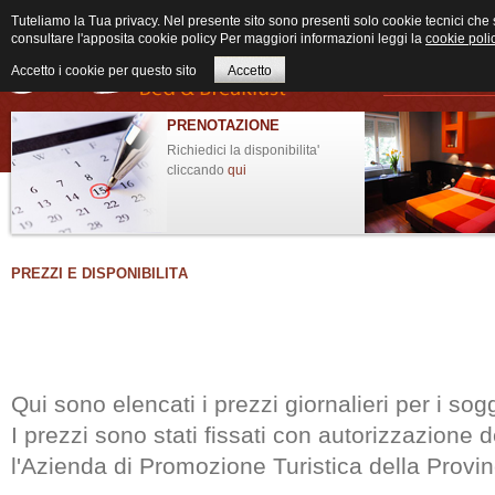
Tuteliamo la Tua privacy. Nel presente sito sono presenti solo cookie tecnici che 
consultare l'apposita cookie policy Per maggiori informazioni leggi la
cookie poli
Accetto i cookie per questo sito
Accetto
Home
Desc
PRENOTAZIONE
Richiedici la disponibilita'
cliccando
qui
PREZZI E DISPONIBILITÀ
Qui sono elencati i prezzi giornalieri per i sog
I prezzi sono stati fissati con autorizzazione 
l'Azienda di Promozione Turistica della Provi