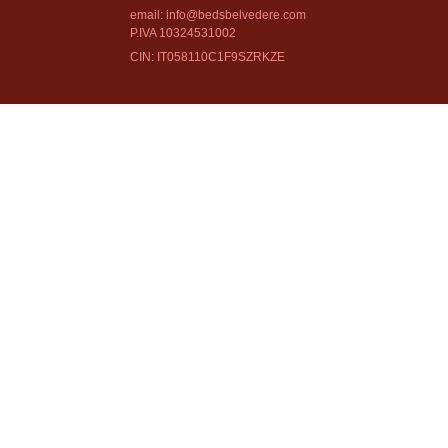
email: info@bedsbelvedere.com
P.IVA 10324531002
CIN: IT058110C1F9SZRKZE